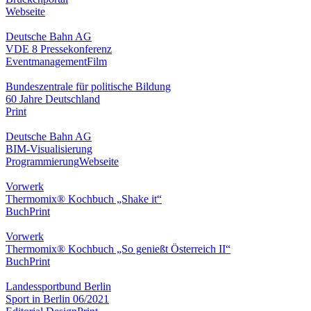
Webseite
Deutsche Bahn AG
VDE 8 Pressekonferenz
Eventmanagement
Film
Bundeszentrale für politische Bildung
60 Jahre Deutschland
Print
Deutsche Bahn AG
BIM-Visualisierung
Programmierung
Webseite
Vorwerk
Thermomix® Kochbuch „Shake it“
Buch
Print
Vorwerk
Thermomix® Kochbuch „So genießt Österreich II“
Buch
Print
Landessportbund Berlin
Sport in Berlin 06/2021