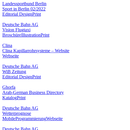
Landessportbund Berlin
Sport in Berlin 02/2022
Editorial Design
Print
Deutsche Bahn AG
Vision Flugtaxi
Broschüre
Illustration
Print
Clina
Clina Kapillarrohrsysteme – Website
Webseite
Deutsche Bahn AG
WiB Zeitung
Editorial Design
Print
Ghorfa
Arab-German Business Directory
Katalog
Print
Deutsche Bahn AG
Wetterprognose
Mobile
Programmierung
Webseite
Deutsche Bahn AG