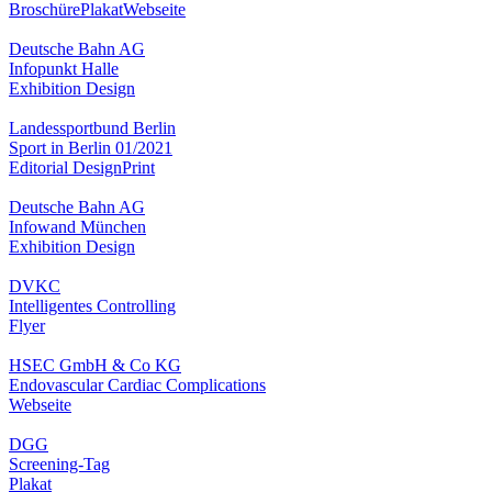
Broschüre
Plakat
Webseite
Deutsche Bahn AG
Infopunkt Halle
Exhibition Design
Landessportbund Berlin
Sport in Berlin 01/2021
Editorial Design
Print
Deutsche Bahn AG
Infowand München
Exhibition Design
DVKC
Intelligentes Controlling
Flyer
HSEC GmbH & Co KG
Endovascular Cardiac Complications
Webseite
DGG
Screening-Tag
Plakat