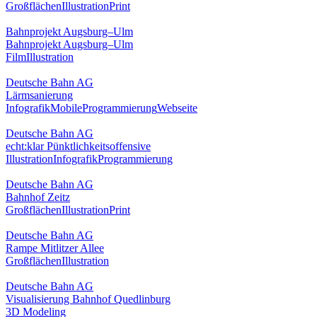
Großflächen
Illustration
Print
Bahnprojekt Augsburg–Ulm
Bahnprojekt Augsburg–Ulm
Film
Illustration
Deutsche Bahn AG
Lärmsanierung
Infografik
Mobile
Programmierung
Webseite
Deutsche Bahn AG
echt:klar Pünktlichkeitsoffensive
Illustration
Infografik
Programmierung
Deutsche Bahn AG
Bahnhof Zeitz
Großflächen
Illustration
Print
Deutsche Bahn AG
Rampe Mitlitzer Allee
Großflächen
Illustration
Deutsche Bahn AG
Visualisierung Bahnhof Quedlinburg
3D Modeling