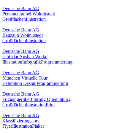
Deutsche Bahn AG
Personentunnel Wolmirstedt
Großflächen
Illustration
Deutsche Bahn AG
Bauzaun Wolmirstedt
Großflächen
Illustration
Deutsche Bahn AG
echt:klar Ausbau Werke
Illustration
Infografik
Programmierung
Deutsche Bahn AG
München Virtuelle Tour
Exhibition Design
Programmierung
Deutsche Bahn AG
Fußgängerüberführung Quedlinburg
Großflächen
Illustration
Print
Deutsche Bahn AG
Klassifizierungstool
Flyer
Illustration
Plakat