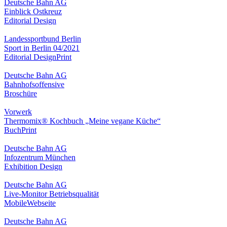
Deutsche Bahn AG
Einblick Ostkreuz
Editorial Design
Landessportbund Berlin
Sport in Berlin 04/2021
Editorial Design
Print
Deutsche Bahn AG
Bahnhofsoffensive
Broschüre
Vorwerk
Thermomix® Kochbuch „Meine vegane Küche“
Buch
Print
Deutsche Bahn AG
Infozentrum München
Exhibition Design
Deutsche Bahn AG
Live-Monitor Betriebsqualität
Mobile
Webseite
Deutsche Bahn AG