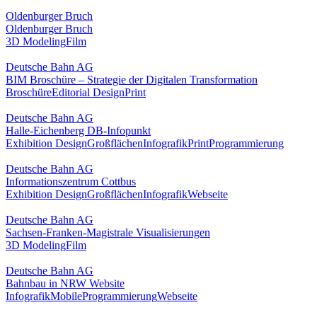
Oldenburger Bruch
Oldenburger Bruch
3D Modeling
Film
Deutsche Bahn AG
BIM Broschüre – Strategie der Digitalen Transformation
Broschüre
Editorial Design
Print
Deutsche Bahn AG
Halle-Eichenberg DB-Infopunkt
Exhibition Design
Großflächen
Infografik
Print
Programmierung
Deutsche Bahn AG
Informationszentrum Cottbus
Exhibition Design
Großflächen
Infografik
Webseite
Deutsche Bahn AG
Sachsen-Franken-Magistrale Visualisierungen
3D Modeling
Film
Deutsche Bahn AG
Bahnbau in NRW Website
Infografik
Mobile
Programmierung
Webseite