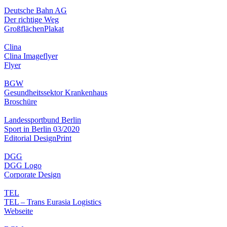
Deutsche Bahn AG
Der richtige Weg
Großflächen
Plakat
Clina
Clina Imageflyer
Flyer
BGW
Gesundheitssektor Krankenhaus
Broschüre
Landessportbund Berlin
Sport in Berlin 03/2020
Editorial Design
Print
DGG
DGG Logo
Corporate Design
TEL
TEL – Trans Eurasia Logistics
Webseite