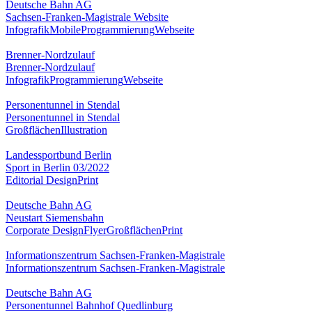
Deutsche Bahn AG
Sachsen-Franken-Magistrale Website
Infografik
Mobile
Programmierung
Webseite
Brenner-Nordzulauf
Brenner-Nordzulauf
Infografik
Programmierung
Webseite
Personentunnel in Stendal
Personentunnel in Stendal
Großflächen
Illustration
Landessportbund Berlin
Sport in Berlin 03/2022
Editorial Design
Print
Deutsche Bahn AG
Neustart Siemensbahn
Corporate Design
Flyer
Großflächen
Print
Informationszentrum Sachsen-Franken-Magistrale
Informationszentrum Sachsen-Franken-Magistrale
Deutsche Bahn AG
Personentunnel Bahnhof Quedlinburg