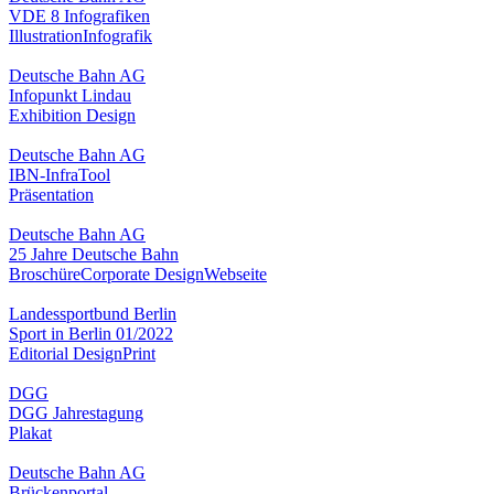
VDE 8 Infografiken
Illustration
Infografik
Deutsche Bahn AG
Infopunkt Lindau
Exhibition Design
Deutsche Bahn AG
IBN-InfraTool
Präsentation
Deutsche Bahn AG
25 Jahre Deutsche Bahn
Broschüre
Corporate Design
Webseite
Landessportbund Berlin
Sport in Berlin 01/2022
Editorial Design
Print
DGG
DGG Jahrestagung
Plakat
Deutsche Bahn AG
Brückenportal