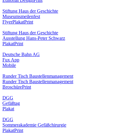
Editorial Design
Print
Stiftung Haus der Geschichte
Museumsmeilenfest
Flyer
Plakat
Print
Stiftung Haus der Geschichte
Ausstellung Hans-Peter Schwarz
Plakat
Print
Deutsche Bahn AG
Fux App
Mobile
Runder Tisch Baustellenmanagement
Runder Tisch Baustellenmanagement
Broschüre
Print
DGG
Gefäßtag
Plakat
DGG
Sommerakademie Gefäßchirurgie
Plakat
Print