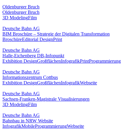
Oldenburger Bruch
Oldenburger Bruch
3D Modeling
Film
Deutsche Bahn AG
BIM Broschüre – Strategie der Digitalen Transformation
Broschüre
Editorial Design
Print
Deutsche Bahn AG
Halle-Eichenberg DB-Infopunkt
Exhibition Design
Großflächen
Infografik
Print
Programmierung
Deutsche Bahn AG
Informationszentrum Cottbus
Exhibition Design
Großflächen
Infografik
Webseite
Deutsche Bahn AG
Sachsen-Franken-Magistrale Visualisierungen
3D Modeling
Film
Deutsche Bahn AG
Bahnbau in NRW Website
Infografik
Mobile
Programmierung
Webseite