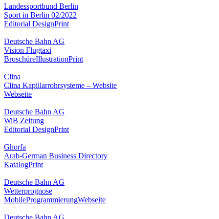
Landessportbund Berlin
Sport in Berlin 02/2022
Editorial Design
Print
Deutsche Bahn AG
Vision Flugtaxi
Broschüre
Illustration
Print
Clina
Clina Kapillarrohrsysteme – Website
Webseite
Deutsche Bahn AG
WiB Zeitung
Editorial Design
Print
Ghorfa
Arab-German Business Directory
Katalog
Print
Deutsche Bahn AG
Wetterprognose
Mobile
Programmierung
Webseite
Deutsche Bahn AG