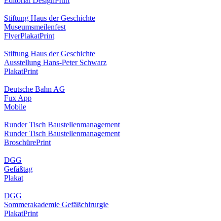
Editorial Design
Print
Stiftung Haus der Geschichte
Museumsmeilenfest
Flyer
Plakat
Print
Stiftung Haus der Geschichte
Ausstellung Hans-Peter Schwarz
Plakat
Print
Deutsche Bahn AG
Fux App
Mobile
Runder Tisch Baustellenmanagement
Runder Tisch Baustellenmanagement
Broschüre
Print
DGG
Gefäßtag
Plakat
DGG
Sommerakademie Gefäßchirurgie
Plakat
Print