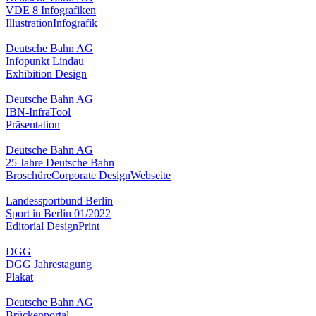
VDE 8 Infografiken
Illustration
Infografik
Deutsche Bahn AG
Infopunkt Lindau
Exhibition Design
Deutsche Bahn AG
IBN-InfraTool
Präsentation
Deutsche Bahn AG
25 Jahre Deutsche Bahn
Broschüre
Corporate Design
Webseite
Landessportbund Berlin
Sport in Berlin 01/2022
Editorial Design
Print
DGG
DGG Jahrestagung
Plakat
Deutsche Bahn AG
Brückenportal