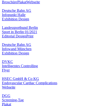
Broschüre
Plakat
Webseite
Deutsche Bahn AG
Infopunkt Halle
Exhibition Design
Landessportbund Berlin
Sport in Berlin 01/2021
Editorial Design
Print
Deutsche Bahn AG
Infowand München
Exhibition Design
DVKC
Intelligentes Controlling
Flyer
HSEC GmbH & Co KG
Endovascular Cardiac Complications
Webseite
DGG
Screening-Tag
Plakat