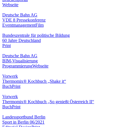
Webseite
Deutsche Bahn AG
VDE 8 Pressekonferenz
Eventmanagement
Film
Bundeszentrale für politische Bildung
60 Jahre Deutschland
Print
Deutsche Bahn AG
BIM-Visualisierung
Programmierung
Webseite
Vorwerk
Thermomix® Kochbuch „Shake it“
Buch
Print
Vorwerk
Thermomix® Kochbuch „So genießt Österreich II“
Buch
Print
Landessportbund Berlin
Sport in Berlin 06/2021