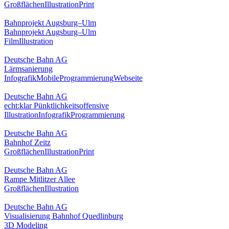
Großflächen
Illustration
Print
Bahnprojekt Augsburg–Ulm
Bahnprojekt Augsburg–Ulm
Film
Illustration
Deutsche Bahn AG
Lärmsanierung
Infografik
Mobile
Programmierung
Webseite
Deutsche Bahn AG
echt:klar Pünktlichkeitsoffensive
Illustration
Infografik
Programmierung
Deutsche Bahn AG
Bahnhof Zeitz
Großflächen
Illustration
Print
Deutsche Bahn AG
Rampe Mitlitzer Allee
Großflächen
Illustration
Deutsche Bahn AG
Visualisierung Bahnhof Quedlinburg
3D Modeling