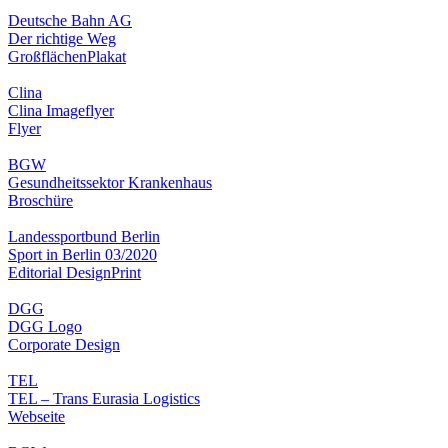
Deutsche Bahn AG
Der richtige Weg
Großflächen
Plakat
Clina
Clina Imageflyer
Flyer
BGW
Gesundheitssektor Krankenhaus
Broschüre
Landessportbund Berlin
Sport in Berlin 03/2020
Editorial Design
Print
DGG
DGG Logo
Corporate Design
TEL
TEL – Trans Eurasia Logistics
Webseite