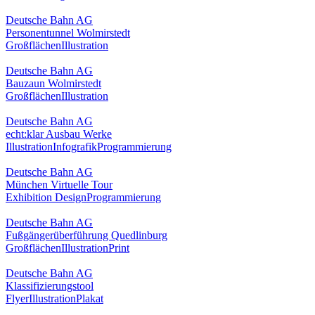
Deutsche Bahn AG
Personentunnel Wolmirstedt
Großflächen
Illustration
Deutsche Bahn AG
Bauzaun Wolmirstedt
Großflächen
Illustration
Deutsche Bahn AG
echt:klar Ausbau Werke
Illustration
Infografik
Programmierung
Deutsche Bahn AG
München Virtuelle Tour
Exhibition Design
Programmierung
Deutsche Bahn AG
Fußgängerüberführung Quedlinburg
Großflächen
Illustration
Print
Deutsche Bahn AG
Klassifizierungstool
Flyer
Illustration
Plakat