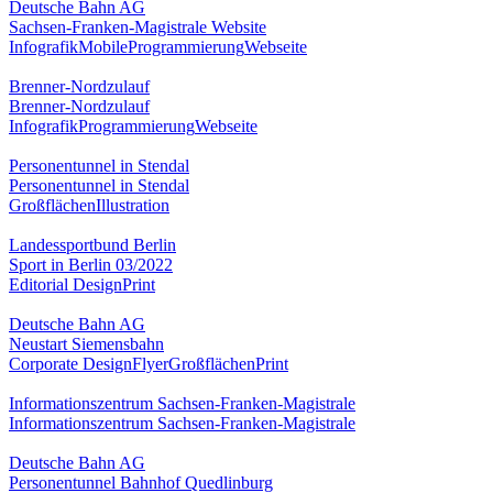
Deutsche Bahn AG
Sachsen-Franken-Magistrale Website
Infografik
Mobile
Programmierung
Webseite
Brenner-Nordzulauf
Brenner-Nordzulauf
Infografik
Programmierung
Webseite
Personentunnel in Stendal
Personentunnel in Stendal
Großflächen
Illustration
Landessportbund Berlin
Sport in Berlin 03/2022
Editorial Design
Print
Deutsche Bahn AG
Neustart Siemensbahn
Corporate Design
Flyer
Großflächen
Print
Informationszentrum Sachsen-Franken-Magistrale
Informationszentrum Sachsen-Franken-Magistrale
Deutsche Bahn AG
Personentunnel Bahnhof Quedlinburg