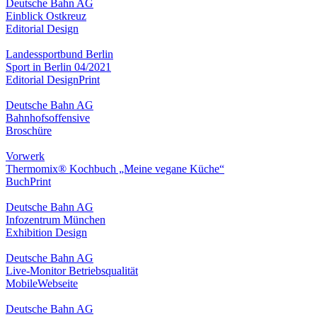
Deutsche Bahn AG
Einblick Ostkreuz
Editorial Design
Landessportbund Berlin
Sport in Berlin 04/2021
Editorial Design
Print
Deutsche Bahn AG
Bahnhofsoffensive
Broschüre
Vorwerk
Thermomix® Kochbuch „Meine vegane Küche“
Buch
Print
Deutsche Bahn AG
Infozentrum München
Exhibition Design
Deutsche Bahn AG
Live-Monitor Betriebsqualität
Mobile
Webseite
Deutsche Bahn AG