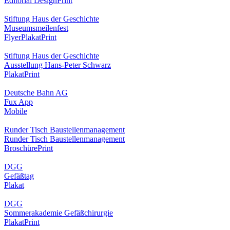
Editorial Design
Print
Stiftung Haus der Geschichte
Museumsmeilenfest
Flyer
Plakat
Print
Stiftung Haus der Geschichte
Ausstellung Hans-Peter Schwarz
Plakat
Print
Deutsche Bahn AG
Fux App
Mobile
Runder Tisch Baustellenmanagement
Runder Tisch Baustellenmanagement
Broschüre
Print
DGG
Gefäßtag
Plakat
DGG
Sommerakademie Gefäßchirurgie
Plakat
Print