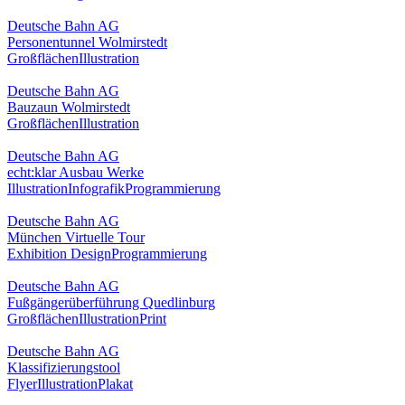
Deutsche Bahn AG
Personentunnel Wolmirstedt
Großflächen
Illustration
Deutsche Bahn AG
Bauzaun Wolmirstedt
Großflächen
Illustration
Deutsche Bahn AG
echt:klar Ausbau Werke
Illustration
Infografik
Programmierung
Deutsche Bahn AG
München Virtuelle Tour
Exhibition Design
Programmierung
Deutsche Bahn AG
Fußgängerüberführung Quedlinburg
Großflächen
Illustration
Print
Deutsche Bahn AG
Klassifizierungstool
Flyer
Illustration
Plakat