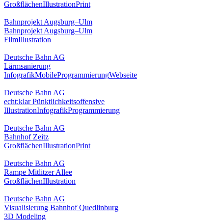
Großflächen
Illustration
Print
Bahnprojekt Augsburg–Ulm
Bahnprojekt Augsburg–Ulm
Film
Illustration
Deutsche Bahn AG
Lärmsanierung
Infografik
Mobile
Programmierung
Webseite
Deutsche Bahn AG
echt:klar Pünktlichkeitsoffensive
Illustration
Infografik
Programmierung
Deutsche Bahn AG
Bahnhof Zeitz
Großflächen
Illustration
Print
Deutsche Bahn AG
Rampe Mitlitzer Allee
Großflächen
Illustration
Deutsche Bahn AG
Visualisierung Bahnhof Quedlinburg
3D Modeling