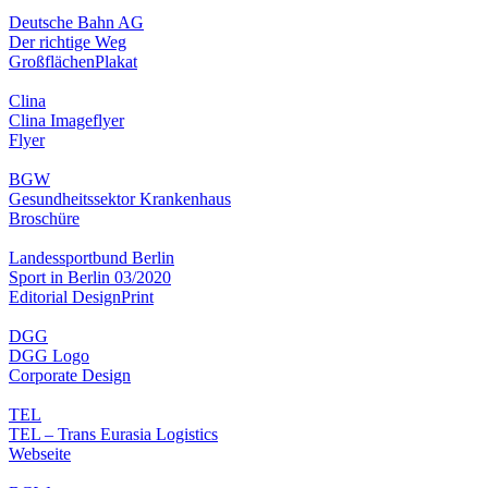
Deutsche Bahn AG
Der richtige Weg
Großflächen
Plakat
Clina
Clina Imageflyer
Flyer
BGW
Gesundheitssektor Krankenhaus
Broschüre
Landessportbund Berlin
Sport in Berlin 03/2020
Editorial Design
Print
DGG
DGG Logo
Corporate Design
TEL
TEL – Trans Eurasia Logistics
Webseite