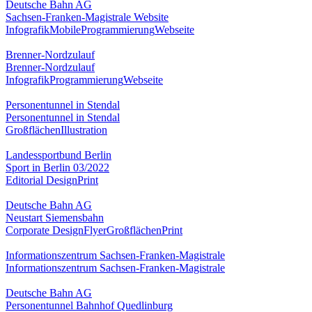
Deutsche Bahn AG
Sachsen-Franken-Magistrale Website
Infografik
Mobile
Programmierung
Webseite
Brenner-Nordzulauf
Brenner-Nordzulauf
Infografik
Programmierung
Webseite
Personentunnel in Stendal
Personentunnel in Stendal
Großflächen
Illustration
Landessportbund Berlin
Sport in Berlin 03/2022
Editorial Design
Print
Deutsche Bahn AG
Neustart Siemensbahn
Corporate Design
Flyer
Großflächen
Print
Informationszentrum Sachsen-Franken-Magistrale
Informationszentrum Sachsen-Franken-Magistrale
Deutsche Bahn AG
Personentunnel Bahnhof Quedlinburg