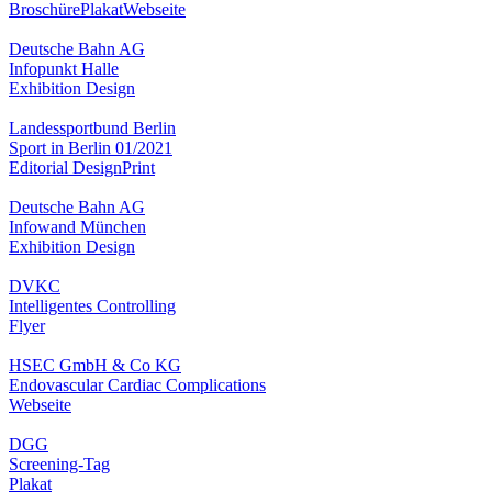
Broschüre
Plakat
Webseite
Deutsche Bahn AG
Infopunkt Halle
Exhibition Design
Landessportbund Berlin
Sport in Berlin 01/2021
Editorial Design
Print
Deutsche Bahn AG
Infowand München
Exhibition Design
DVKC
Intelligentes Controlling
Flyer
HSEC GmbH & Co KG
Endovascular Cardiac Complications
Webseite
DGG
Screening-Tag
Plakat