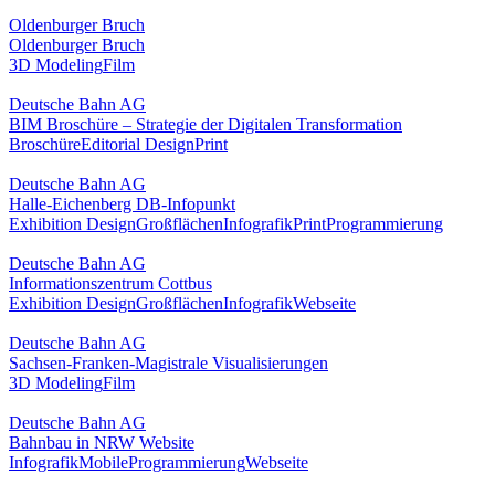
Oldenburger Bruch
Oldenburger Bruch
3D Modeling
Film
Deutsche Bahn AG
BIM Broschüre – Strategie der Digitalen Transformation
Broschüre
Editorial Design
Print
Deutsche Bahn AG
Halle-Eichenberg DB-Infopunkt
Exhibition Design
Großflächen
Infografik
Print
Programmierung
Deutsche Bahn AG
Informationszentrum Cottbus
Exhibition Design
Großflächen
Infografik
Webseite
Deutsche Bahn AG
Sachsen-Franken-Magistrale Visualisierungen
3D Modeling
Film
Deutsche Bahn AG
Bahnbau in NRW Website
Infografik
Mobile
Programmierung
Webseite