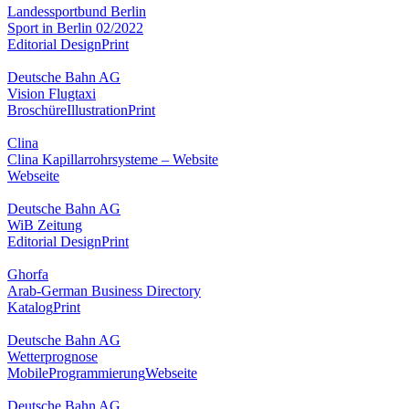
Landessportbund Berlin
Sport in Berlin 02/2022
Editorial Design
Print
Deutsche Bahn AG
Vision Flugtaxi
Broschüre
Illustration
Print
Clina
Clina Kapillarrohrsysteme – Website
Webseite
Deutsche Bahn AG
WiB Zeitung
Editorial Design
Print
Ghorfa
Arab-German Business Directory
Katalog
Print
Deutsche Bahn AG
Wetterprognose
Mobile
Programmierung
Webseite
Deutsche Bahn AG