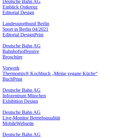
Deutsche Bahn AG
Einblick Ostkreuz
Editorial Design
Landessportbund Berlin
Sport in Berlin 04/2021
Editorial Design
Print
Deutsche Bahn AG
Bahnhofsoffensive
Broschüre
Vorwerk
Thermomix® Kochbuch „Meine vegane Küche“
Buch
Print
Deutsche Bahn AG
Infozentrum München
Exhibition Design
Deutsche Bahn AG
Live-Monitor Betriebsqualität
Mobile
Webseite
Deutsche Bahn AG