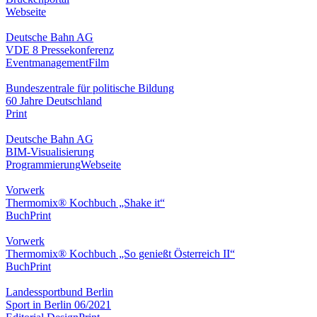
Webseite
Deutsche Bahn AG
VDE 8 Pressekonferenz
Eventmanagement
Film
Bundeszentrale für politische Bildung
60 Jahre Deutschland
Print
Deutsche Bahn AG
BIM-Visualisierung
Programmierung
Webseite
Vorwerk
Thermomix® Kochbuch „Shake it“
Buch
Print
Vorwerk
Thermomix® Kochbuch „So genießt Österreich II“
Buch
Print
Landessportbund Berlin
Sport in Berlin 06/2021