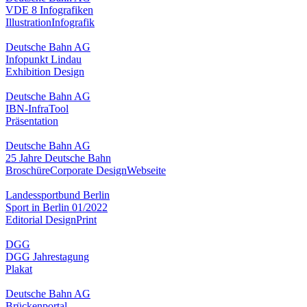
VDE 8 Infografiken
Illustration
Infografik
Deutsche Bahn AG
Infopunkt Lindau
Exhibition Design
Deutsche Bahn AG
IBN-InfraTool
Präsentation
Deutsche Bahn AG
25 Jahre Deutsche Bahn
Broschüre
Corporate Design
Webseite
Landessportbund Berlin
Sport in Berlin 01/2022
Editorial Design
Print
DGG
DGG Jahrestagung
Plakat
Deutsche Bahn AG
Brückenportal