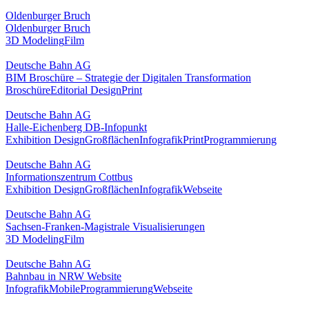
Oldenburger Bruch
Oldenburger Bruch
3D Modeling
Film
Deutsche Bahn AG
BIM Broschüre – Strategie der Digitalen Transformation
Broschüre
Editorial Design
Print
Deutsche Bahn AG
Halle-Eichenberg DB-Infopunkt
Exhibition Design
Großflächen
Infografik
Print
Programmierung
Deutsche Bahn AG
Informationszentrum Cottbus
Exhibition Design
Großflächen
Infografik
Webseite
Deutsche Bahn AG
Sachsen-Franken-Magistrale Visualisierungen
3D Modeling
Film
Deutsche Bahn AG
Bahnbau in NRW Website
Infografik
Mobile
Programmierung
Webseite