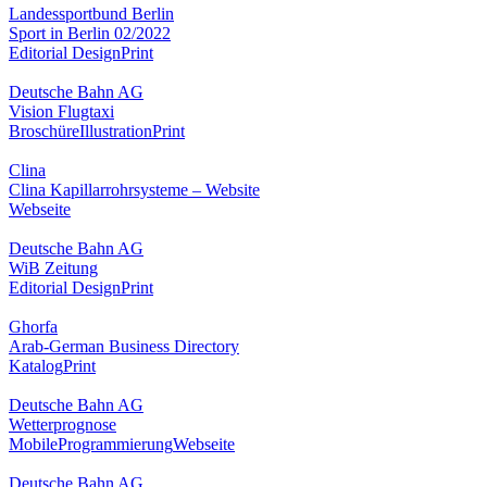
Landessportbund Berlin
Sport in Berlin 02/2022
Editorial Design
Print
Deutsche Bahn AG
Vision Flugtaxi
Broschüre
Illustration
Print
Clina
Clina Kapillarrohrsysteme – Website
Webseite
Deutsche Bahn AG
WiB Zeitung
Editorial Design
Print
Ghorfa
Arab-German Business Directory
Katalog
Print
Deutsche Bahn AG
Wetterprognose
Mobile
Programmierung
Webseite
Deutsche Bahn AG