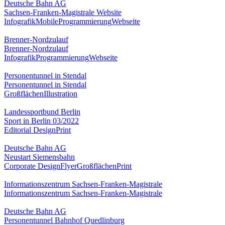
Deutsche Bahn AG
Sachsen-Franken-Magistrale Website
Infografik
Mobile
Programmierung
Webseite
Brenner-Nordzulauf
Brenner-Nordzulauf
Infografik
Programmierung
Webseite
Personentunnel in Stendal
Personentunnel in Stendal
Großflächen
Illustration
Landessportbund Berlin
Sport in Berlin 03/2022
Editorial Design
Print
Deutsche Bahn AG
Neustart Siemensbahn
Corporate Design
Flyer
Großflächen
Print
Informationszentrum Sachsen-Franken-Magistrale
Informationszentrum Sachsen-Franken-Magistrale
Deutsche Bahn AG
Personentunnel Bahnhof Quedlinburg