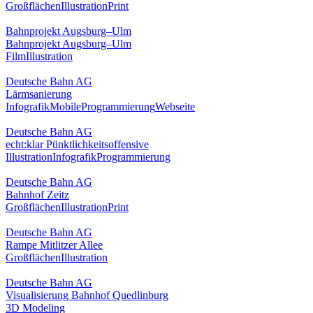
Großflächen
Illustration
Print
Bahnprojekt Augsburg–Ulm
Bahnprojekt Augsburg–Ulm
Film
Illustration
Deutsche Bahn AG
Lärmsanierung
Infografik
Mobile
Programmierung
Webseite
Deutsche Bahn AG
echt:klar Pünktlichkeitsoffensive
Illustration
Infografik
Programmierung
Deutsche Bahn AG
Bahnhof Zeitz
Großflächen
Illustration
Print
Deutsche Bahn AG
Rampe Mitlitzer Allee
Großflächen
Illustration
Deutsche Bahn AG
Visualisierung Bahnhof Quedlinburg
3D Modeling