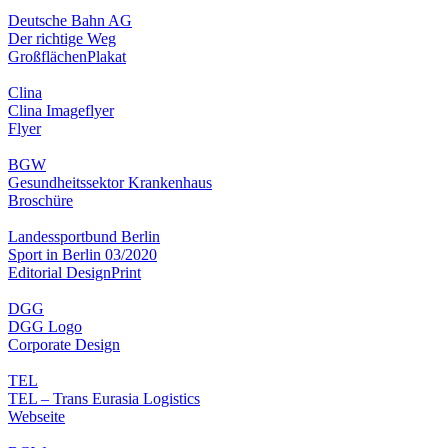
Deutsche Bahn AG
Der richtige Weg
Großflächen
Plakat
Clina
Clina Imageflyer
Flyer
BGW
Gesundheitssektor Krankenhaus
Broschüre
Landessportbund Berlin
Sport in Berlin 03/2020
Editorial Design
Print
DGG
DGG Logo
Corporate Design
TEL
TEL – Trans Eurasia Logistics
Webseite