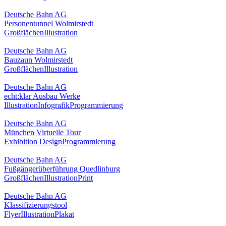
Deutsche Bahn AG
Personentunnel Wolmirstedt
Großflächen
Illustration
Deutsche Bahn AG
Bauzaun Wolmirstedt
Großflächen
Illustration
Deutsche Bahn AG
echt:klar Ausbau Werke
Illustration
Infografik
Programmierung
Deutsche Bahn AG
München Virtuelle Tour
Exhibition Design
Programmierung
Deutsche Bahn AG
Fußgängerüberführung Quedlinburg
Großflächen
Illustration
Print
Deutsche Bahn AG
Klassifizierungstool
Flyer
Illustration
Plakat