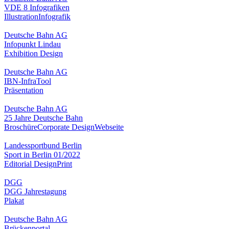
VDE 8 Infografiken
Illustration
Infografik
Deutsche Bahn AG
Infopunkt Lindau
Exhibition Design
Deutsche Bahn AG
IBN-InfraTool
Präsentation
Deutsche Bahn AG
25 Jahre Deutsche Bahn
Broschüre
Corporate Design
Webseite
Landessportbund Berlin
Sport in Berlin 01/2022
Editorial Design
Print
DGG
DGG Jahrestagung
Plakat
Deutsche Bahn AG
Brückenportal