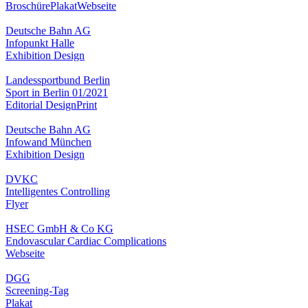
Broschüre
Plakat
Webseite
Deutsche Bahn AG
Infopunkt Halle
Exhibition Design
Landessportbund Berlin
Sport in Berlin 01/2021
Editorial Design
Print
Deutsche Bahn AG
Infowand München
Exhibition Design
DVKC
Intelligentes Controlling
Flyer
HSEC GmbH & Co KG
Endovascular Cardiac Complications
Webseite
DGG
Screening-Tag
Plakat