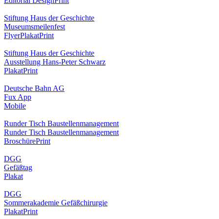
Editorial Design
Print
Stiftung Haus der Geschichte
Museumsmeilenfest
Flyer
Plakat
Print
Stiftung Haus der Geschichte
Ausstellung Hans-Peter Schwarz
Plakat
Print
Deutsche Bahn AG
Fux App
Mobile
Runder Tisch Baustellenmanagement
Runder Tisch Baustellenmanagement
Broschüre
Print
DGG
Gefäßtag
Plakat
DGG
Sommerakademie Gefäßchirurgie
Plakat
Print