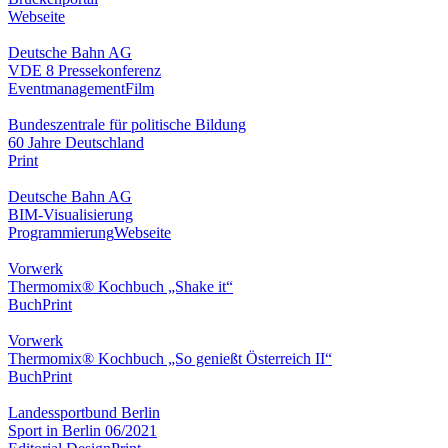
Webseite
Deutsche Bahn AG
VDE 8 Pressekonferenz
Eventmanagement
Film
Bundeszentrale für politische Bildung
60 Jahre Deutschland
Print
Deutsche Bahn AG
BIM-Visualisierung
Programmierung
Webseite
Vorwerk
Thermomix® Kochbuch „Shake it“
Buch
Print
Vorwerk
Thermomix® Kochbuch „So genießt Österreich II“
Buch
Print
Landessportbund Berlin
Sport in Berlin 06/2021