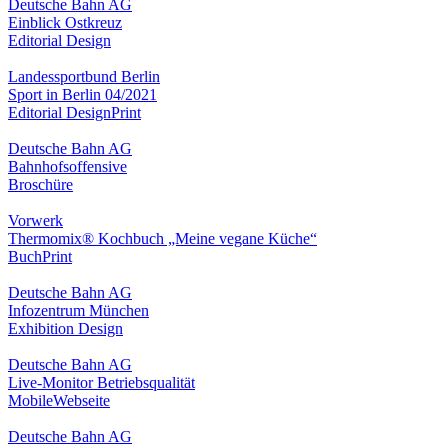
Deutsche Bahn AG
Einblick Ostkreuz
Editorial Design
Landessportbund Berlin
Sport in Berlin 04/2021
Editorial Design
Print
Deutsche Bahn AG
Bahnhofsoffensive
Broschüre
Vorwerk
Thermomix® Kochbuch „Meine vegane Küche“
Buch
Print
Deutsche Bahn AG
Infozentrum München
Exhibition Design
Deutsche Bahn AG
Live-Monitor Betriebsqualität
Mobile
Webseite
Deutsche Bahn AG