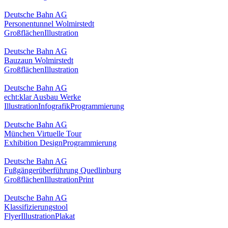
Deutsche Bahn AG
Personentunnel Wolmirstedt
Großflächen
Illustration
Deutsche Bahn AG
Bauzaun Wolmirstedt
Großflächen
Illustration
Deutsche Bahn AG
echt:klar Ausbau Werke
Illustration
Infografik
Programmierung
Deutsche Bahn AG
München Virtuelle Tour
Exhibition Design
Programmierung
Deutsche Bahn AG
Fußgängerüberführung Quedlinburg
Großflächen
Illustration
Print
Deutsche Bahn AG
Klassifizierungstool
Flyer
Illustration
Plakat