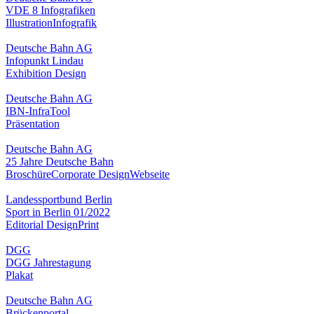
VDE 8 Infografiken
Illustration
Infografik
Deutsche Bahn AG
Infopunkt Lindau
Exhibition Design
Deutsche Bahn AG
IBN-InfraTool
Präsentation
Deutsche Bahn AG
25 Jahre Deutsche Bahn
Broschüre
Corporate Design
Webseite
Landessportbund Berlin
Sport in Berlin 01/2022
Editorial Design
Print
DGG
DGG Jahrestagung
Plakat
Deutsche Bahn AG
Brückenportal