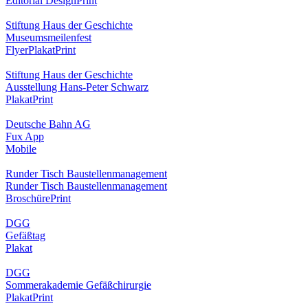
Editorial Design
Print
Stiftung Haus der Geschichte
Museumsmeilenfest
Flyer
Plakat
Print
Stiftung Haus der Geschichte
Ausstellung Hans-Peter Schwarz
Plakat
Print
Deutsche Bahn AG
Fux App
Mobile
Runder Tisch Baustellenmanagement
Runder Tisch Baustellenmanagement
Broschüre
Print
DGG
Gefäßtag
Plakat
DGG
Sommerakademie Gefäßchirurgie
Plakat
Print