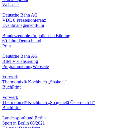
Webseite
Deutsche Bahn AG
VDE 8 Pressekonferenz
Eventmanagement
Film
Bundeszentrale für politische Bildung
60 Jahre Deutschland
Print
Deutsche Bahn AG
BIM-Visualisierung
Programmierung
Webseite
Vorwerk
Thermomix® Kochbuch „Shake it“
Buch
Print
Vorwerk
Thermomix® Kochbuch „So genießt Österreich II“
Buch
Print
Landessportbund Berlin
Sport in Berlin 06/2021