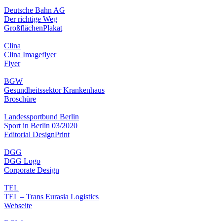
Deutsche Bahn AG
Der richtige Weg
Großflächen
Plakat
Clina
Clina Imageflyer
Flyer
BGW
Gesundheitssektor Krankenhaus
Broschüre
Landessportbund Berlin
Sport in Berlin 03/2020
Editorial Design
Print
DGG
DGG Logo
Corporate Design
TEL
TEL – Trans Eurasia Logistics
Webseite