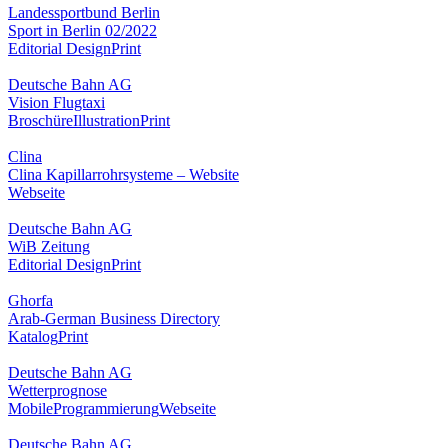
Landessportbund Berlin
Sport in Berlin 02/2022
Editorial Design
Print
Deutsche Bahn AG
Vision Flugtaxi
Broschüre
Illustration
Print
Clina
Clina Kapillarrohrsysteme – Website
Webseite
Deutsche Bahn AG
WiB Zeitung
Editorial Design
Print
Ghorfa
Arab-German Business Directory
Katalog
Print
Deutsche Bahn AG
Wetterprognose
Mobile
Programmierung
Webseite
Deutsche Bahn AG