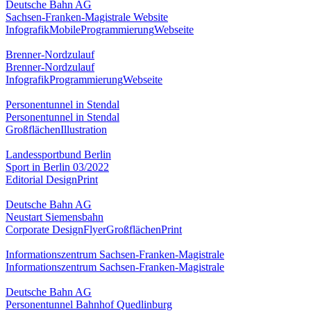
Deutsche Bahn AG
Sachsen-Franken-Magistrale Website
Infografik
Mobile
Programmierung
Webseite
Brenner-Nordzulauf
Brenner-Nordzulauf
Infografik
Programmierung
Webseite
Personentunnel in Stendal
Personentunnel in Stendal
Großflächen
Illustration
Landessportbund Berlin
Sport in Berlin 03/2022
Editorial Design
Print
Deutsche Bahn AG
Neustart Siemensbahn
Corporate Design
Flyer
Großflächen
Print
Informationszentrum Sachsen-Franken-Magistrale
Informationszentrum Sachsen-Franken-Magistrale
Deutsche Bahn AG
Personentunnel Bahnhof Quedlinburg