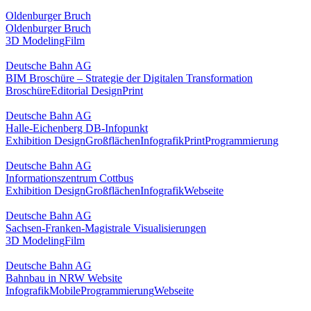
Oldenburger Bruch
Oldenburger Bruch
3D Modeling
Film
Deutsche Bahn AG
BIM Broschüre – Strategie der Digitalen Transformation
Broschüre
Editorial Design
Print
Deutsche Bahn AG
Halle-Eichenberg DB-Infopunkt
Exhibition Design
Großflächen
Infografik
Print
Programmierung
Deutsche Bahn AG
Informationszentrum Cottbus
Exhibition Design
Großflächen
Infografik
Webseite
Deutsche Bahn AG
Sachsen-Franken-Magistrale Visualisierungen
3D Modeling
Film
Deutsche Bahn AG
Bahnbau in NRW Website
Infografik
Mobile
Programmierung
Webseite