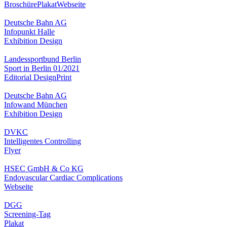
Broschüre
Plakat
Webseite
Deutsche Bahn AG
Infopunkt Halle
Exhibition Design
Landessportbund Berlin
Sport in Berlin 01/2021
Editorial Design
Print
Deutsche Bahn AG
Infowand München
Exhibition Design
DVKC
Intelligentes Controlling
Flyer
HSEC GmbH & Co KG
Endovascular Cardiac Complications
Webseite
DGG
Screening-Tag
Plakat