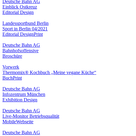
Deutsche Bahn AG
Einblick Ostkreuz
Editorial Design
Landessportbund Berlin
Sport in Berlin 04/2021
Editorial Design
Print
Deutsche Bahn AG
Bahnhofsoffensive
Broschüre
Vorwerk
Thermomix® Kochbuch „Meine vegane Küche“
Buch
Print
Deutsche Bahn AG
Infozentrum München
Exhibition Design
Deutsche Bahn AG
Live-Monitor Betriebsqualität
Mobile
Webseite
Deutsche Bahn AG