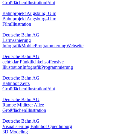
Großflächen
Illustration
Print
Bahnprojekt Augsburg–Ulm
Bahnprojekt Augsburg–Ulm
Film
Illustration
Deutsche Bahn AG
Lärmsanierung
Infografik
Mobile
Programmierung
Webseite
Deutsche Bahn AG
echt:klar Pünktlichkeitsoffensive
Illustration
Infografik
Programmierung
Deutsche Bahn AG
Bahnhof Zeitz
Großflächen
Illustration
Print
Deutsche Bahn AG
Rampe Mitlitzer Allee
Großflächen
Illustration
Deutsche Bahn AG
Visualisierung Bahnhof Quedlinburg
3D Modeling