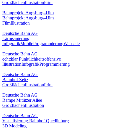
Großflächen
Illustration
Print
Bahnprojekt Augsburg–Ulm
Bahnprojekt Augsburg–Ulm
Film
Illustration
Deutsche Bahn AG
Lärmsanierung
Infografik
Mobile
Programmierung
Webseite
Deutsche Bahn AG
echt:klar Pünktlichkeitsoffensive
Illustration
Infografik
Programmierung
Deutsche Bahn AG
Bahnhof Zeitz
Großflächen
Illustration
Print
Deutsche Bahn AG
Rampe Mitlitzer Allee
Großflächen
Illustration
Deutsche Bahn AG
Visualisierung Bahnhof Quedlinburg
3D Modeling