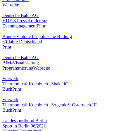
Webseite
Deutsche Bahn AG
VDE 8 Pressekonferenz
Eventmanagement
Film
Bundeszentrale für politische Bildung
60 Jahre Deutschland
Print
Deutsche Bahn AG
BIM-Visualisierung
Programmierung
Webseite
Vorwerk
Thermomix® Kochbuch „Shake it“
Buch
Print
Vorwerk
Thermomix® Kochbuch „So genießt Österreich II“
Buch
Print
Landessportbund Berlin
Sport in Berlin 06/2021