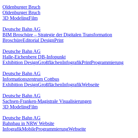
Oldenburger Bruch
Oldenburger Bruch
3D Modeling
Film
Deutsche Bahn AG
BIM Broschüre – Strategie der Digitalen Transformation
Broschüre
Editorial Design
Print
Deutsche Bahn AG
Halle-Eichenberg DB-Infopunkt
Exhibition Design
Großflächen
Infografik
Print
Programmierung
Deutsche Bahn AG
Informationszentrum Cottbus
Exhibition Design
Großflächen
Infografik
Webseite
Deutsche Bahn AG
Sachsen-Franken-Magistrale Visualisierungen
3D Modeling
Film
Deutsche Bahn AG
Bahnbau in NRW Website
Infografik
Mobile
Programmierung
Webseite