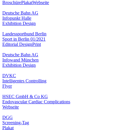
Broschüre
Plakat
Webseite
Deutsche Bahn AG
Infopunkt Halle
Exhibition Design
Landessportbund Berlin
Sport in Berlin 01/2021
Editorial Design
Print
Deutsche Bahn AG
Infowand München
Exhibition Design
DVKC
Intelligentes Controlling
Flyer
HSEC GmbH & Co KG
Endovascular Cardiac Complications
Webseite
DGG
Screening-Tag
Plakat