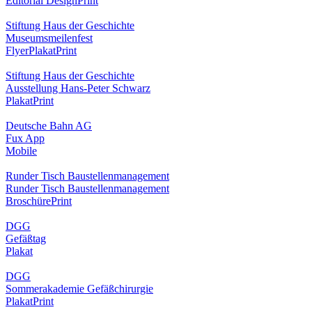
Editorial Design
Print
Stiftung Haus der Geschichte
Museumsmeilenfest
Flyer
Plakat
Print
Stiftung Haus der Geschichte
Ausstellung Hans-Peter Schwarz
Plakat
Print
Deutsche Bahn AG
Fux App
Mobile
Runder Tisch Baustellenmanagement
Runder Tisch Baustellenmanagement
Broschüre
Print
DGG
Gefäßtag
Plakat
DGG
Sommerakademie Gefäßchirurgie
Plakat
Print