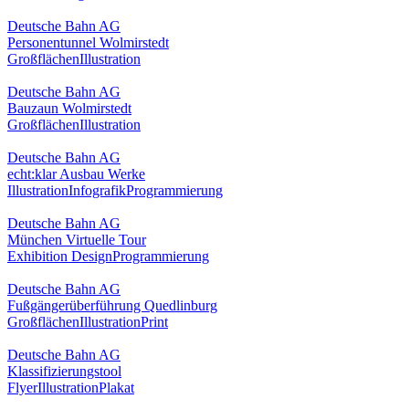
Deutsche Bahn AG
Personentunnel Wolmirstedt
Großflächen
Illustration
Deutsche Bahn AG
Bauzaun Wolmirstedt
Großflächen
Illustration
Deutsche Bahn AG
echt:klar Ausbau Werke
Illustration
Infografik
Programmierung
Deutsche Bahn AG
München Virtuelle Tour
Exhibition Design
Programmierung
Deutsche Bahn AG
Fußgängerüberführung Quedlinburg
Großflächen
Illustration
Print
Deutsche Bahn AG
Klassifizierungstool
Flyer
Illustration
Plakat