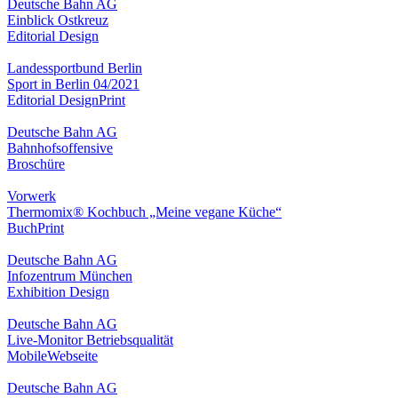
Deutsche Bahn AG
Einblick Ostkreuz
Editorial Design
Landessportbund Berlin
Sport in Berlin 04/2021
Editorial Design
Print
Deutsche Bahn AG
Bahnhofsoffensive
Broschüre
Vorwerk
Thermomix® Kochbuch „Meine vegane Küche“
Buch
Print
Deutsche Bahn AG
Infozentrum München
Exhibition Design
Deutsche Bahn AG
Live-Monitor Betriebsqualität
Mobile
Webseite
Deutsche Bahn AG