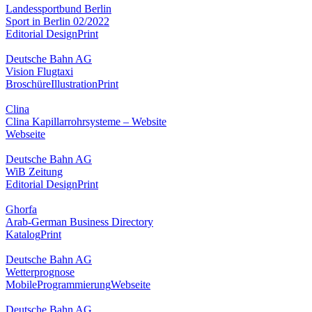
Landessportbund Berlin
Sport in Berlin 02/2022
Editorial Design
Print
Deutsche Bahn AG
Vision Flugtaxi
Broschüre
Illustration
Print
Clina
Clina Kapillarrohrsysteme – Website
Webseite
Deutsche Bahn AG
WiB Zeitung
Editorial Design
Print
Ghorfa
Arab-German Business Directory
Katalog
Print
Deutsche Bahn AG
Wetterprognose
Mobile
Programmierung
Webseite
Deutsche Bahn AG