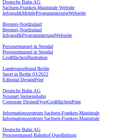
Deutsche Bahn AG
Sachsen-Franken-Magistrale Website
Infografik
Mobile
Programmierung
Webseite
Brenner-Nordzulauf
Brenner-Nordzulauf
Infografik
Programmierung
Webseite
Personentunnel in Stendal
Personentunnel in Stendal
Großflächen
Illustration
Landessportbund Berlin
Sport in Berlin 03/2022
Editorial Design
Print
Deutsche Bahn AG
Neustart Siemensbahn
Corporate Design
Flyer
Großflächen
Print
Informationszentrum Sachsen-Franken-Magistrale
Informationszentrum Sachsen-Franken-Magistrale
Deutsche Bahn AG
Personentunnel Bahnhof Quedlinburg