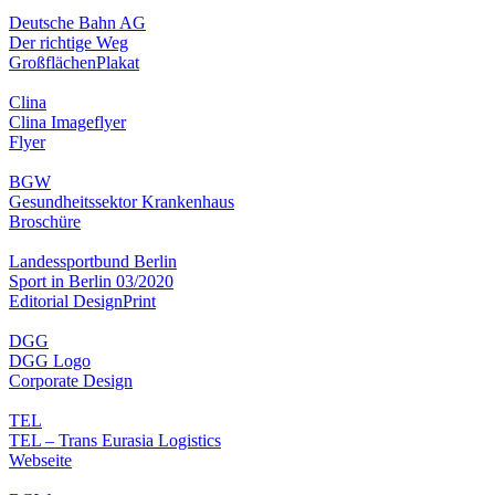
Deutsche Bahn AG
Der richtige Weg
Großflächen
Plakat
Clina
Clina Imageflyer
Flyer
BGW
Gesundheitssektor Krankenhaus
Broschüre
Landessportbund Berlin
Sport in Berlin 03/2020
Editorial Design
Print
DGG
DGG Logo
Corporate Design
TEL
TEL – Trans Eurasia Logistics
Webseite