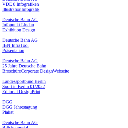
VDE 8 Infografiken
Illustration
Infografik
Deutsche Bahn AG
Infopunkt Lindau
Exhibition Design
Deutsche Bahn AG
IBN-InfraTool
Präsentation
Deutsche Bahn AG
25 Jahre Deutsche Bahn
Broschüre
Corporate Design
Webseite
Landessportbund Berlin
Sport in Berlin 01/2022
Editorial Design
Print
DGG
DGG Jahrestagung
Plakat
Deutsche Bahn AG
Brückenportal