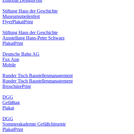
Editorial Design
Print
Stiftung Haus der Geschichte
Museumsmeilenfest
Flyer
Plakat
Print
Stiftung Haus der Geschichte
Ausstellung Hans-Peter Schwarz
Plakat
Print
Deutsche Bahn AG
Fux App
Mobile
Runder Tisch Baustellenmanagement
Runder Tisch Baustellenmanagement
Broschüre
Print
DGG
Gefäßtag
Plakat
DGG
Sommerakademie Gefäßchirurgie
Plakat
Print