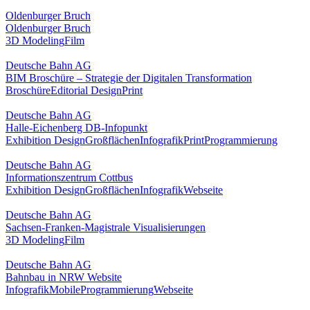
Oldenburger Bruch
Oldenburger Bruch
3D Modeling
Film
Deutsche Bahn AG
BIM Broschüre – Strategie der Digitalen Transformation
Broschüre
Editorial Design
Print
Deutsche Bahn AG
Halle-Eichenberg DB-Infopunkt
Exhibition Design
Großflächen
Infografik
Print
Programmierung
Deutsche Bahn AG
Informationszentrum Cottbus
Exhibition Design
Großflächen
Infografik
Webseite
Deutsche Bahn AG
Sachsen-Franken-Magistrale Visualisierungen
3D Modeling
Film
Deutsche Bahn AG
Bahnbau in NRW Website
Infografik
Mobile
Programmierung
Webseite