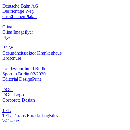
Deutsche Bahn AG
Der richtige Weg
Großflächen
Plakat
Clina
Clina Imageflyer
Flyer
BGW
Gesundheitssektor Krankenhaus
Broschüre
Landessportbund Berlin
Sport in Berlin 03/2020
Editorial Design
Print
DGG
DGG Logo
Corporate Design
TEL
TEL – Trans Eurasia Logistics
Webseite