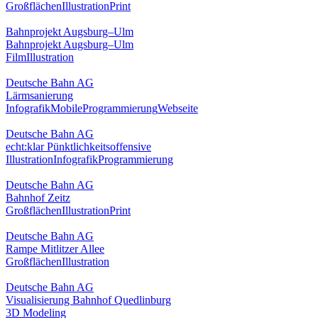
Großflächen
Illustration
Print
Bahnprojekt Augsburg–Ulm
Bahnprojekt Augsburg–Ulm
Film
Illustration
Deutsche Bahn AG
Lärmsanierung
Infografik
Mobile
Programmierung
Webseite
Deutsche Bahn AG
echt:klar Pünktlichkeitsoffensive
Illustration
Infografik
Programmierung
Deutsche Bahn AG
Bahnhof Zeitz
Großflächen
Illustration
Print
Deutsche Bahn AG
Rampe Mitlitzer Allee
Großflächen
Illustration
Deutsche Bahn AG
Visualisierung Bahnhof Quedlinburg
3D Modeling