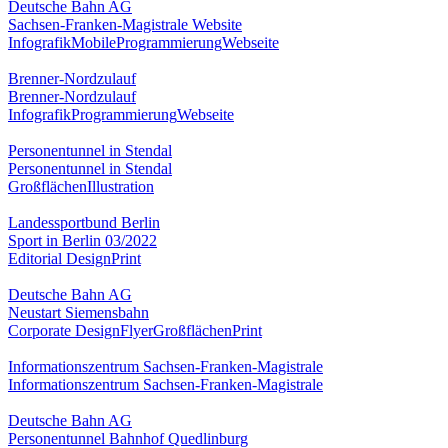
Deutsche Bahn AG
Sachsen-Franken-Magistrale Website
Infografik
Mobile
Programmierung
Webseite
Brenner-Nordzulauf
Brenner-Nordzulauf
Infografik
Programmierung
Webseite
Personentunnel in Stendal
Personentunnel in Stendal
Großflächen
Illustration
Landessportbund Berlin
Sport in Berlin 03/2022
Editorial Design
Print
Deutsche Bahn AG
Neustart Siemensbahn
Corporate Design
Flyer
Großflächen
Print
Informationszentrum Sachsen-Franken-Magistrale
Informationszentrum Sachsen-Franken-Magistrale
Deutsche Bahn AG
Personentunnel Bahnhof Quedlinburg