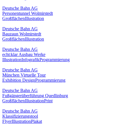
Deutsche Bahn AG
Personentunnel Wolmirstedt
Großflächen
Illustration
Deutsche Bahn AG
Bauzaun Wolmirstedt
Großflächen
Illustration
Deutsche Bahn AG
echt:klar Ausbau Werke
Illustration
Infografik
Programmierung
Deutsche Bahn AG
München Virtuelle Tour
Exhibition Design
Programmierung
Deutsche Bahn AG
Fußgängerüberführung Quedlinburg
Großflächen
Illustration
Print
Deutsche Bahn AG
Klassifizierungstool
Flyer
Illustration
Plakat