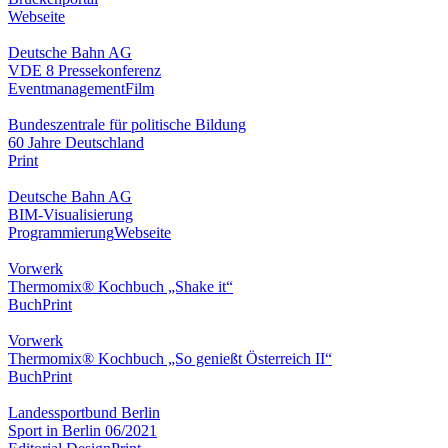
Webseite
Deutsche Bahn AG
VDE 8 Pressekonferenz
Eventmanagement
Film
Bundeszentrale für politische Bildung
60 Jahre Deutschland
Print
Deutsche Bahn AG
BIM-Visualisierung
Programmierung
Webseite
Vorwerk
Thermomix® Kochbuch „Shake it“
Buch
Print
Vorwerk
Thermomix® Kochbuch „So genießt Österreich II“
Buch
Print
Landessportbund Berlin
Sport in Berlin 06/2021