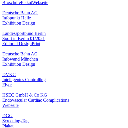
Broschüre
Plakat
Webseite
Deutsche Bahn AG
Infopunkt Halle
Exhibition Design
Landessportbund Berlin
Sport in Berlin 01/2021
Editorial Design
Print
Deutsche Bahn AG
Infowand München
Exhibition Design
DVKC
Intelligentes Controlling
Flyer
HSEC GmbH & Co KG
Endovascular Cardiac Complications
Webseite
DGG
Screening-Tag
Plakat