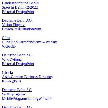
Landessportbund Berlin
Sport in Berlin 02/2022
Editorial Design
Print
Deutsche Bahn AG
Vision Flugtaxi
Broschüre
Illustration
Print
Clina
Clina Kapillarrohrsysteme – Website
Webseite
Deutsche Bahn AG
WiB Zeitung
Editorial Design
Print
Ghorfa
Arab-German Business Directory
Katalog
Print
Deutsche Bahn AG
Wetterprognose
Mobile
Programmierung
Webseite
Deutsche Bahn AG