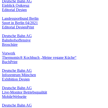
Deutsche Bahn AG
Einblick Ostkreuz
Editorial Design
Landessportbund Berlin
Sport in Berlin 04/2021
Editorial Design
Print
Deutsche Bahn AG
Bahnhofsoffensive
Broschüre
Vorwerk
Thermomix® Kochbuch „Meine vegane Küche“
Buch
Print
Deutsche Bahn AG
Infozentrum München
Exhibition Design
Deutsche Bahn AG
Live-Monitor Betriebsqualität
Mobile
Webseite
Deutsche Bahn AG