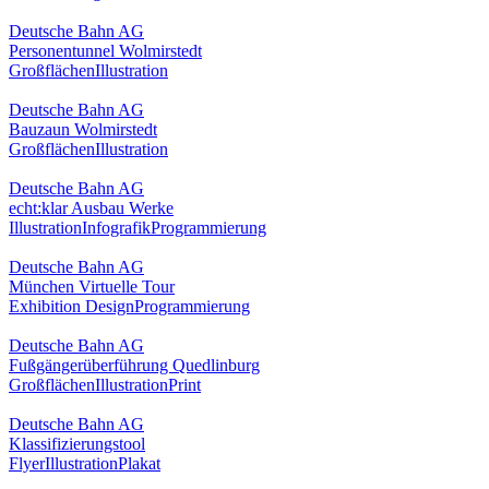
Deutsche Bahn AG
Personentunnel Wolmirstedt
Großflächen
Illustration
Deutsche Bahn AG
Bauzaun Wolmirstedt
Großflächen
Illustration
Deutsche Bahn AG
echt:klar Ausbau Werke
Illustration
Infografik
Programmierung
Deutsche Bahn AG
München Virtuelle Tour
Exhibition Design
Programmierung
Deutsche Bahn AG
Fußgängerüberführung Quedlinburg
Großflächen
Illustration
Print
Deutsche Bahn AG
Klassifizierungstool
Flyer
Illustration
Plakat