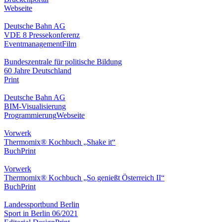
Webseite
Deutsche Bahn AG
VDE 8 Pressekonferenz
Eventmanagement
Film
Bundeszentrale für politische Bildung
60 Jahre Deutschland
Print
Deutsche Bahn AG
BIM-Visualisierung
Programmierung
Webseite
Vorwerk
Thermomix® Kochbuch „Shake it“
Buch
Print
Vorwerk
Thermomix® Kochbuch „So genießt Österreich II“
Buch
Print
Landessportbund Berlin
Sport in Berlin 06/2021