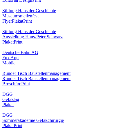
Editorial Design
Print
Stiftung Haus der Geschichte
Museumsmeilenfest
Flyer
Plakat
Print
Stiftung Haus der Geschichte
Ausstellung Hans-Peter Schwarz
Plakat
Print
Deutsche Bahn AG
Fux App
Mobile
Runder Tisch Baustellenmanagement
Runder Tisch Baustellenmanagement
Broschüre
Print
DGG
Gefäßtag
Plakat
DGG
Sommerakademie Gefäßchirurgie
Plakat
Print