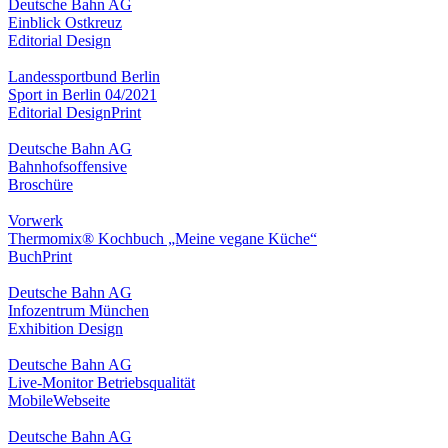
Deutsche Bahn AG
Einblick Ostkreuz
Editorial Design
Landessportbund Berlin
Sport in Berlin 04/2021
Editorial Design
Print
Deutsche Bahn AG
Bahnhofsoffensive
Broschüre
Vorwerk
Thermomix® Kochbuch „Meine vegane Küche“
Buch
Print
Deutsche Bahn AG
Infozentrum München
Exhibition Design
Deutsche Bahn AG
Live-Monitor Betriebsqualität
Mobile
Webseite
Deutsche Bahn AG