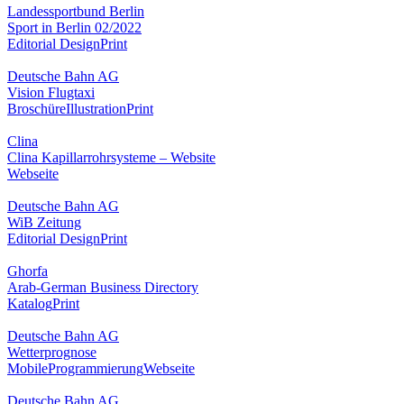
Landessportbund Berlin
Sport in Berlin 02/2022
Editorial Design
Print
Deutsche Bahn AG
Vision Flugtaxi
Broschüre
Illustration
Print
Clina
Clina Kapillarrohrsysteme – Website
Webseite
Deutsche Bahn AG
WiB Zeitung
Editorial Design
Print
Ghorfa
Arab-German Business Directory
Katalog
Print
Deutsche Bahn AG
Wetterprognose
Mobile
Programmierung
Webseite
Deutsche Bahn AG