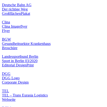
Deutsche Bahn AG
Der richtige Weg
Großflächen
Plakat
Clina
Clina Imageflyer
Flyer
BGW
Gesundheitssektor Krankenhaus
Broschüre
Landessportbund Berlin
Sport in Berlin 03/2020
Editorial Design
Print
DGG
DGG Logo
Corporate Design
TEL
TEL – Trans Eurasia Logistics
Webseite