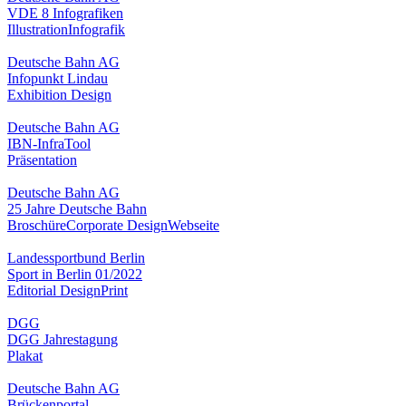
VDE 8 Infografiken
Illustration
Infografik
Deutsche Bahn AG
Infopunkt Lindau
Exhibition Design
Deutsche Bahn AG
IBN-InfraTool
Präsentation
Deutsche Bahn AG
25 Jahre Deutsche Bahn
Broschüre
Corporate Design
Webseite
Landessportbund Berlin
Sport in Berlin 01/2022
Editorial Design
Print
DGG
DGG Jahrestagung
Plakat
Deutsche Bahn AG
Brückenportal