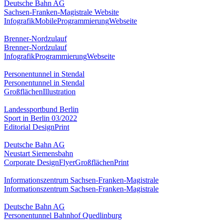
Deutsche Bahn AG
Sachsen-Franken-Magistrale Website
Infografik
Mobile
Programmierung
Webseite
Brenner-Nordzulauf
Brenner-Nordzulauf
Infografik
Programmierung
Webseite
Personentunnel in Stendal
Personentunnel in Stendal
Großflächen
Illustration
Landessportbund Berlin
Sport in Berlin 03/2022
Editorial Design
Print
Deutsche Bahn AG
Neustart Siemensbahn
Corporate Design
Flyer
Großflächen
Print
Informationszentrum Sachsen-Franken-Magistrale
Informationszentrum Sachsen-Franken-Magistrale
Deutsche Bahn AG
Personentunnel Bahnhof Quedlinburg