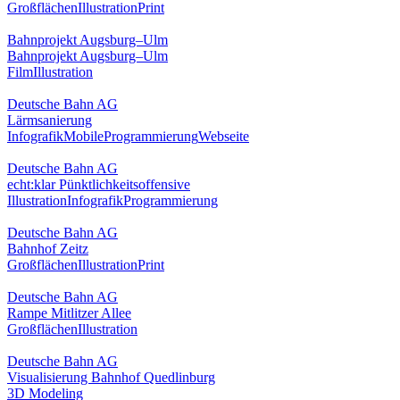
Großflächen
Illustration
Print
Bahnprojekt Augsburg–Ulm
Bahnprojekt Augsburg–Ulm
Film
Illustration
Deutsche Bahn AG
Lärmsanierung
Infografik
Mobile
Programmierung
Webseite
Deutsche Bahn AG
echt:klar Pünktlichkeitsoffensive
Illustration
Infografik
Programmierung
Deutsche Bahn AG
Bahnhof Zeitz
Großflächen
Illustration
Print
Deutsche Bahn AG
Rampe Mitlitzer Allee
Großflächen
Illustration
Deutsche Bahn AG
Visualisierung Bahnhof Quedlinburg
3D Modeling