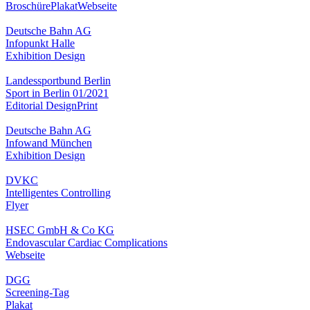
Broschüre
Plakat
Webseite
Deutsche Bahn AG
Infopunkt Halle
Exhibition Design
Landessportbund Berlin
Sport in Berlin 01/2021
Editorial Design
Print
Deutsche Bahn AG
Infowand München
Exhibition Design
DVKC
Intelligentes Controlling
Flyer
HSEC GmbH & Co KG
Endovascular Cardiac Complications
Webseite
DGG
Screening-Tag
Plakat