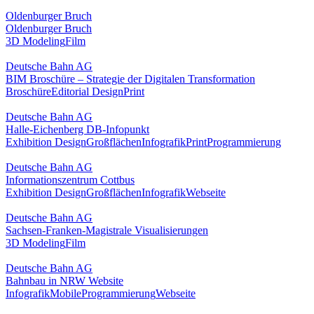
Oldenburger Bruch
Oldenburger Bruch
3D Modeling
Film
Deutsche Bahn AG
BIM Broschüre – Strategie der Digitalen Transformation
Broschüre
Editorial Design
Print
Deutsche Bahn AG
Halle-Eichenberg DB-Infopunkt
Exhibition Design
Großflächen
Infografik
Print
Programmierung
Deutsche Bahn AG
Informationszentrum Cottbus
Exhibition Design
Großflächen
Infografik
Webseite
Deutsche Bahn AG
Sachsen-Franken-Magistrale Visualisierungen
3D Modeling
Film
Deutsche Bahn AG
Bahnbau in NRW Website
Infografik
Mobile
Programmierung
Webseite