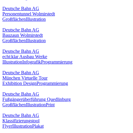
Deutsche Bahn AG
Personentunnel Wolmirstedt
Großflächen
Illustration
Deutsche Bahn AG
Bauzaun Wolmirstedt
Großflächen
Illustration
Deutsche Bahn AG
echt:klar Ausbau Werke
Illustration
Infografik
Programmierung
Deutsche Bahn AG
München Virtuelle Tour
Exhibition Design
Programmierung
Deutsche Bahn AG
Fußgängerüberführung Quedlinburg
Großflächen
Illustration
Print
Deutsche Bahn AG
Klassifizierungstool
Flyer
Illustration
Plakat