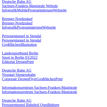
Deutsche Bahn AG
Sachsen-Franken-Magistrale Website
Infografik
Mobile
Programmierung
Webseite
Brenner-Nordzulauf
Brenner-Nordzulauf
Infografik
Programmierung
Webseite
Personentunnel in Stendal
Personentunnel in Stendal
Großflächen
Illustration
Landessportbund Berlin
Sport in Berlin 03/2022
Editorial Design
Print
Deutsche Bahn AG
Neustart Siemensbahn
Corporate Design
Flyer
Großflächen
Print
Informationszentrum Sachsen-Franken-Magistrale
Informationszentrum Sachsen-Franken-Magistrale
Deutsche Bahn AG
Personentunnel Bahnhof Quedlinburg