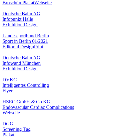
Broschüre
Plakat
Webseite
Deutsche Bahn AG
Infopunkt Halle
Exhibition Design
Landessportbund Berlin
Sport in Berlin 01/2021
Editorial Design
Print
Deutsche Bahn AG
Infowand München
Exhibition Design
DVKC
Intelligentes Controlling
Flyer
HSEC GmbH & Co KG
Endovascular Cardiac Complications
Webseite
DGG
Screening-Tag
Plakat