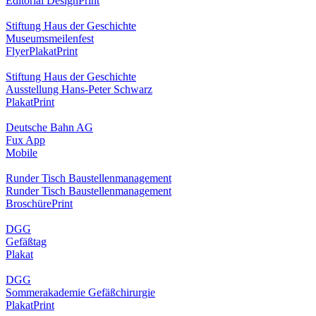
Editorial Design
Print
Stiftung Haus der Geschichte
Museumsmeilenfest
Flyer
Plakat
Print
Stiftung Haus der Geschichte
Ausstellung Hans-Peter Schwarz
Plakat
Print
Deutsche Bahn AG
Fux App
Mobile
Runder Tisch Baustellenmanagement
Runder Tisch Baustellenmanagement
Broschüre
Print
DGG
Gefäßtag
Plakat
DGG
Sommerakademie Gefäßchirurgie
Plakat
Print