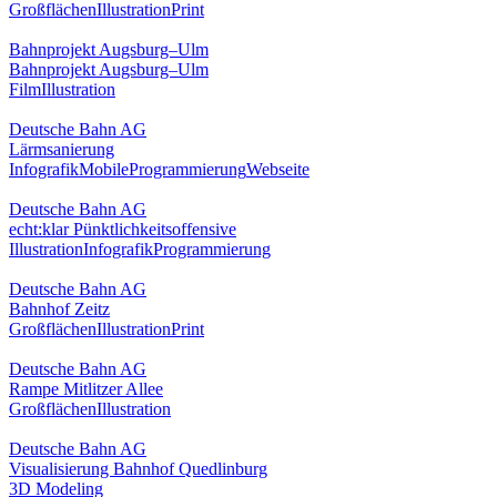
Großflächen
Illustration
Print
Bahnprojekt Augsburg–Ulm
Bahnprojekt Augsburg–Ulm
Film
Illustration
Deutsche Bahn AG
Lärmsanierung
Infografik
Mobile
Programmierung
Webseite
Deutsche Bahn AG
echt:klar Pünktlichkeitsoffensive
Illustration
Infografik
Programmierung
Deutsche Bahn AG
Bahnhof Zeitz
Großflächen
Illustration
Print
Deutsche Bahn AG
Rampe Mitlitzer Allee
Großflächen
Illustration
Deutsche Bahn AG
Visualisierung Bahnhof Quedlinburg
3D Modeling