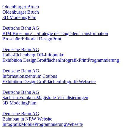
Oldenburger Bruch
Oldenburger Bruch
3D Modeling
Film
Deutsche Bahn AG
BIM Broschüre – Strategie der Digitalen Transformation
Broschüre
Editorial Design
Print
Deutsche Bahn AG
Halle-Eichenberg DB-Infopunkt
Exhibition Design
Großflächen
Infografik
Print
Programmierung
Deutsche Bahn AG
Informationszentrum Cottbus
Exhibition Design
Großflächen
Infografik
Webseite
Deutsche Bahn AG
Sachsen-Franken-Magistrale Visualisierungen
3D Modeling
Film
Deutsche Bahn AG
Bahnbau in NRW Website
Infografik
Mobile
Programmierung
Webseite