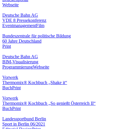
Webseite
Deutsche Bahn AG
VDE 8 Pressekonferenz
Eventmanagement
Film
Bundeszentrale für politische Bildung
60 Jahre Deutschland
Print
Deutsche Bahn AG
BIM-Visualisierung
Programmierung
Webseite
Vorwerk
Thermomix® Kochbuch „Shake it“
Buch
Print
Vorwerk
Thermomix® Kochbuch „So genießt Österreich II“
Buch
Print
Landessportbund Berlin
Sport in Berlin 06/2021