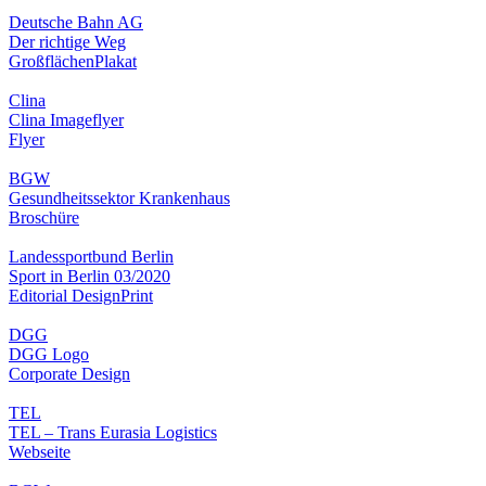
Deutsche Bahn AG
Der richtige Weg
Großflächen
Plakat
Clina
Clina Imageflyer
Flyer
BGW
Gesundheitssektor Krankenhaus
Broschüre
Landessportbund Berlin
Sport in Berlin 03/2020
Editorial Design
Print
DGG
DGG Logo
Corporate Design
TEL
TEL – Trans Eurasia Logistics
Webseite