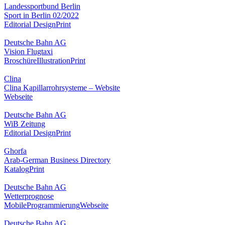
Landessportbund Berlin
Sport in Berlin 02/2022
Editorial Design
Print
Deutsche Bahn AG
Vision Flugtaxi
Broschüre
Illustration
Print
Clina
Clina Kapillarrohrsysteme – Website
Webseite
Deutsche Bahn AG
WiB Zeitung
Editorial Design
Print
Ghorfa
Arab-German Business Directory
Katalog
Print
Deutsche Bahn AG
Wetterprognose
Mobile
Programmierung
Webseite
Deutsche Bahn AG