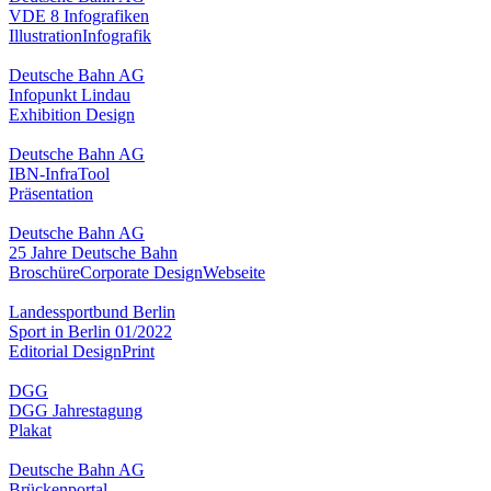
VDE 8 Infografiken
Illustration
Infografik
Deutsche Bahn AG
Infopunkt Lindau
Exhibition Design
Deutsche Bahn AG
IBN-InfraTool
Präsentation
Deutsche Bahn AG
25 Jahre Deutsche Bahn
Broschüre
Corporate Design
Webseite
Landessportbund Berlin
Sport in Berlin 01/2022
Editorial Design
Print
DGG
DGG Jahrestagung
Plakat
Deutsche Bahn AG
Brückenportal