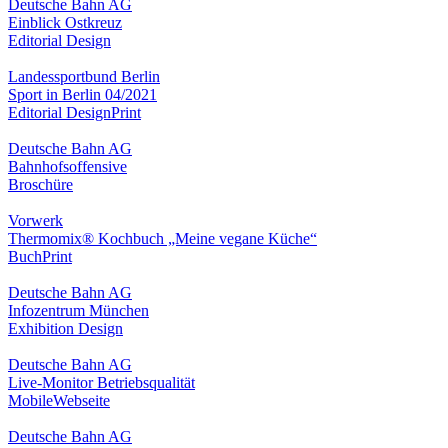
Deutsche Bahn AG
Einblick Ostkreuz
Editorial Design
Landessportbund Berlin
Sport in Berlin 04/2021
Editorial Design
Print
Deutsche Bahn AG
Bahnhofsoffensive
Broschüre
Vorwerk
Thermomix® Kochbuch „Meine vegane Küche“
Buch
Print
Deutsche Bahn AG
Infozentrum München
Exhibition Design
Deutsche Bahn AG
Live-Monitor Betriebsqualität
Mobile
Webseite
Deutsche Bahn AG