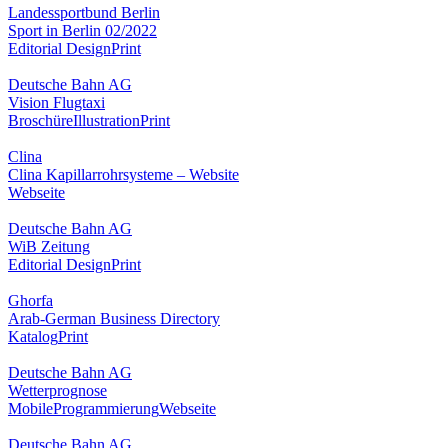
Landessportbund Berlin
Sport in Berlin 02/2022
Editorial Design
Print
Deutsche Bahn AG
Vision Flugtaxi
Broschüre
Illustration
Print
Clina
Clina Kapillarrohrsysteme – Website
Webseite
Deutsche Bahn AG
WiB Zeitung
Editorial Design
Print
Ghorfa
Arab-German Business Directory
Katalog
Print
Deutsche Bahn AG
Wetterprognose
Mobile
Programmierung
Webseite
Deutsche Bahn AG