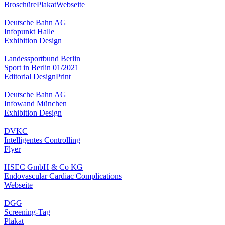
Broschüre
Plakat
Webseite
Deutsche Bahn AG
Infopunkt Halle
Exhibition Design
Landessportbund Berlin
Sport in Berlin 01/2021
Editorial Design
Print
Deutsche Bahn AG
Infowand München
Exhibition Design
DVKC
Intelligentes Controlling
Flyer
HSEC GmbH & Co KG
Endovascular Cardiac Complications
Webseite
DGG
Screening-Tag
Plakat