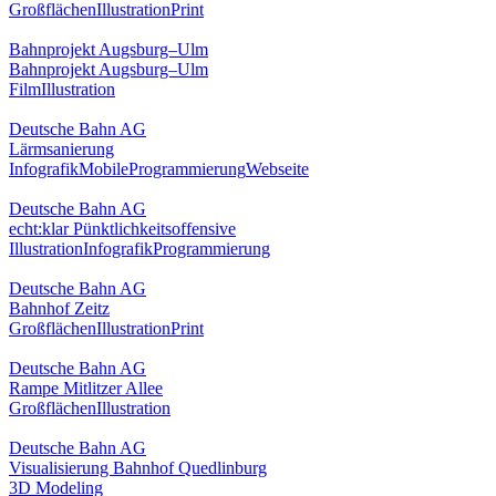
Großflächen
Illustration
Print
Bahnprojekt Augsburg–Ulm
Bahnprojekt Augsburg–Ulm
Film
Illustration
Deutsche Bahn AG
Lärmsanierung
Infografik
Mobile
Programmierung
Webseite
Deutsche Bahn AG
echt:klar Pünktlichkeitsoffensive
Illustration
Infografik
Programmierung
Deutsche Bahn AG
Bahnhof Zeitz
Großflächen
Illustration
Print
Deutsche Bahn AG
Rampe Mitlitzer Allee
Großflächen
Illustration
Deutsche Bahn AG
Visualisierung Bahnhof Quedlinburg
3D Modeling