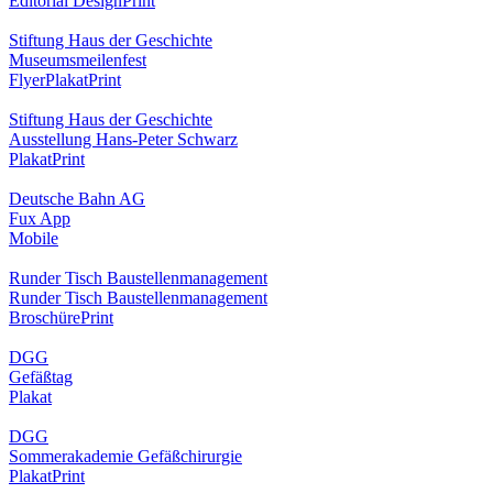
Editorial Design
Print
Stiftung Haus der Geschichte
Museumsmeilenfest
Flyer
Plakat
Print
Stiftung Haus der Geschichte
Ausstellung Hans-Peter Schwarz
Plakat
Print
Deutsche Bahn AG
Fux App
Mobile
Runder Tisch Baustellenmanagement
Runder Tisch Baustellenmanagement
Broschüre
Print
DGG
Gefäßtag
Plakat
DGG
Sommerakademie Gefäßchirurgie
Plakat
Print