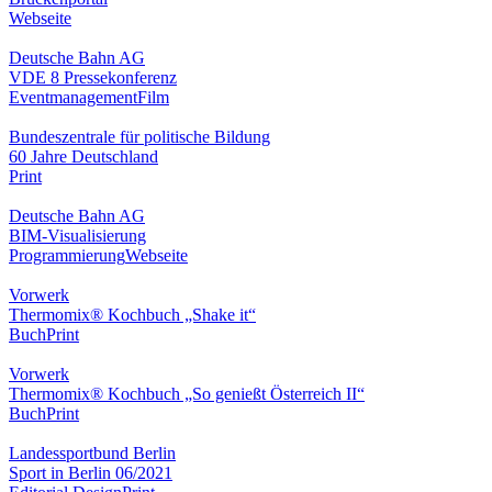
Webseite
Deutsche Bahn AG
VDE 8 Pressekonferenz
Eventmanagement
Film
Bundeszentrale für politische Bildung
60 Jahre Deutschland
Print
Deutsche Bahn AG
BIM-Visualisierung
Programmierung
Webseite
Vorwerk
Thermomix® Kochbuch „Shake it“
Buch
Print
Vorwerk
Thermomix® Kochbuch „So genießt Österreich II“
Buch
Print
Landessportbund Berlin
Sport in Berlin 06/2021