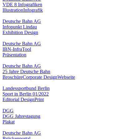
VDE 8 Infografiken
Illustration
Infografik
Deutsche Bahn AG
Infopunkt Lindau
Exhibition Design
Deutsche Bahn AG
IBN-InfraTool
Präsentation
Deutsche Bahn AG
25 Jahre Deutsche Bahn
Broschüre
Corporate Design
Webseite
Landessportbund Berlin
Sport in Berlin 01/2022
Editorial Design
Print
DGG
DGG Jahrestagung
Plakat
Deutsche Bahn AG
Brückenportal