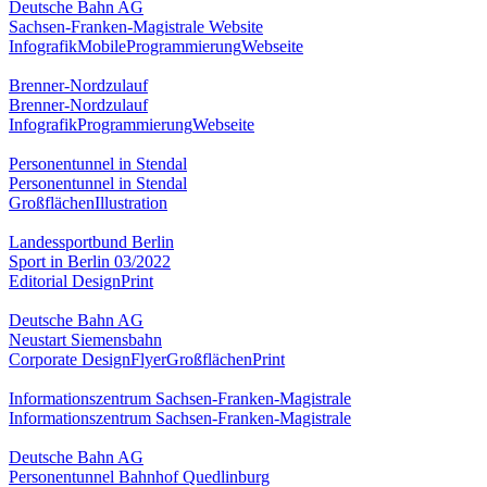
Deutsche Bahn AG
Sachsen-Franken-Magistrale Website
Infografik
Mobile
Programmierung
Webseite
Brenner-Nordzulauf
Brenner-Nordzulauf
Infografik
Programmierung
Webseite
Personentunnel in Stendal
Personentunnel in Stendal
Großflächen
Illustration
Landessportbund Berlin
Sport in Berlin 03/2022
Editorial Design
Print
Deutsche Bahn AG
Neustart Siemensbahn
Corporate Design
Flyer
Großflächen
Print
Informationszentrum Sachsen-Franken-Magistrale
Informationszentrum Sachsen-Franken-Magistrale
Deutsche Bahn AG
Personentunnel Bahnhof Quedlinburg