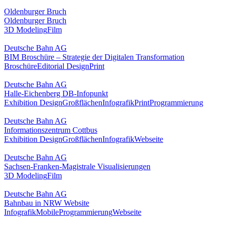
Oldenburger Bruch
Oldenburger Bruch
3D Modeling
Film
Deutsche Bahn AG
BIM Broschüre – Strategie der Digitalen Transformation
Broschüre
Editorial Design
Print
Deutsche Bahn AG
Halle-Eichenberg DB-Infopunkt
Exhibition Design
Großflächen
Infografik
Print
Programmierung
Deutsche Bahn AG
Informationszentrum Cottbus
Exhibition Design
Großflächen
Infografik
Webseite
Deutsche Bahn AG
Sachsen-Franken-Magistrale Visualisierungen
3D Modeling
Film
Deutsche Bahn AG
Bahnbau in NRW Website
Infografik
Mobile
Programmierung
Webseite