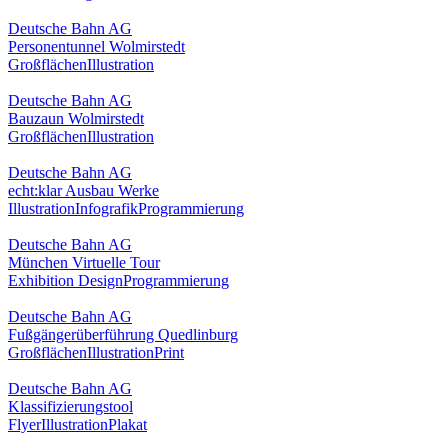
Deutsche Bahn AG
Personentunnel Wolmirstedt
Großflächen
Illustration
Deutsche Bahn AG
Bauzaun Wolmirstedt
Großflächen
Illustration
Deutsche Bahn AG
echt:klar Ausbau Werke
Illustration
Infografik
Programmierung
Deutsche Bahn AG
München Virtuelle Tour
Exhibition Design
Programmierung
Deutsche Bahn AG
Fußgängerüberführung Quedlinburg
Großflächen
Illustration
Print
Deutsche Bahn AG
Klassifizierungstool
Flyer
Illustration
Plakat