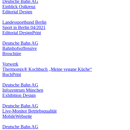
Deutsche Bahn AG
Einblick Ostkreuz
Editorial Design
Landessportbund Berlin
Sport in Berlin 04/2021
Editorial Design
Print
Deutsche Bahn AG
Bahnhofsoffensive
Broschüre
Vorwerk
Thermomix® Kochbuch „Meine vegane Küche“
Buch
Print
Deutsche Bahn AG
Infozentrum München
Exhibition Design
Deutsche Bahn AG
Live-Monitor Betriebsqualität
Mobile
Webseite
Deutsche Bahn AG