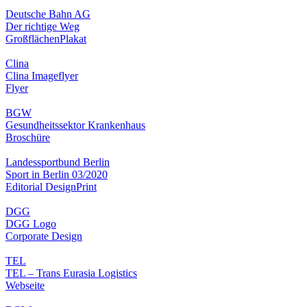
Deutsche Bahn AG
Der richtige Weg
Großflächen
Plakat
Clina
Clina Imageflyer
Flyer
BGW
Gesundheitssektor Krankenhaus
Broschüre
Landessportbund Berlin
Sport in Berlin 03/2020
Editorial Design
Print
DGG
DGG Logo
Corporate Design
TEL
TEL – Trans Eurasia Logistics
Webseite