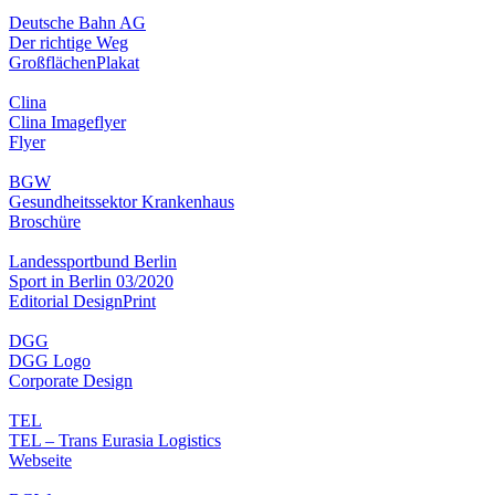
Deutsche Bahn AG
Der richtige Weg
Großflächen
Plakat
Clina
Clina Imageflyer
Flyer
BGW
Gesundheitssektor Krankenhaus
Broschüre
Landessportbund Berlin
Sport in Berlin 03/2020
Editorial Design
Print
DGG
DGG Logo
Corporate Design
TEL
TEL – Trans Eurasia Logistics
Webseite