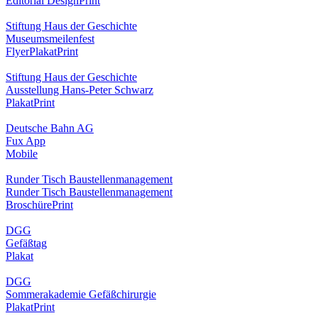
Editorial Design
Print
Stiftung Haus der Geschichte
Museumsmeilenfest
Flyer
Plakat
Print
Stiftung Haus der Geschichte
Ausstellung Hans-Peter Schwarz
Plakat
Print
Deutsche Bahn AG
Fux App
Mobile
Runder Tisch Baustellenmanagement
Runder Tisch Baustellenmanagement
Broschüre
Print
DGG
Gefäßtag
Plakat
DGG
Sommerakademie Gefäßchirurgie
Plakat
Print