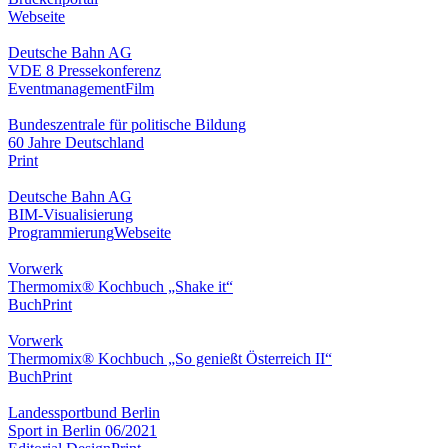
Webseite
Deutsche Bahn AG
VDE 8 Pressekonferenz
Eventmanagement
Film
Bundeszentrale für politische Bildung
60 Jahre Deutschland
Print
Deutsche Bahn AG
BIM-Visualisierung
Programmierung
Webseite
Vorwerk
Thermomix® Kochbuch „Shake it“
Buch
Print
Vorwerk
Thermomix® Kochbuch „So genießt Österreich II“
Buch
Print
Landessportbund Berlin
Sport in Berlin 06/2021