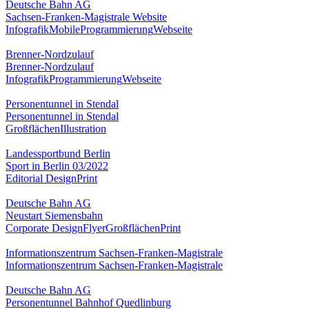
Deutsche Bahn AG
Sachsen-Franken-Magistrale Website
Infografik
Mobile
Programmierung
Webseite
Brenner-Nordzulauf
Brenner-Nordzulauf
Infografik
Programmierung
Webseite
Personentunnel in Stendal
Personentunnel in Stendal
Großflächen
Illustration
Landessportbund Berlin
Sport in Berlin 03/2022
Editorial Design
Print
Deutsche Bahn AG
Neustart Siemensbahn
Corporate Design
Flyer
Großflächen
Print
Informationszentrum Sachsen-Franken-Magistrale
Informationszentrum Sachsen-Franken-Magistrale
Deutsche Bahn AG
Personentunnel Bahnhof Quedlinburg