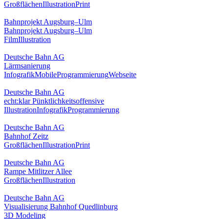
Großflächen
Illustration
Print
Bahnprojekt Augsburg–Ulm
Bahnprojekt Augsburg–Ulm
Film
Illustration
Deutsche Bahn AG
Lärmsanierung
Infografik
Mobile
Programmierung
Webseite
Deutsche Bahn AG
echt:klar Pünktlichkeitsoffensive
Illustration
Infografik
Programmierung
Deutsche Bahn AG
Bahnhof Zeitz
Großflächen
Illustration
Print
Deutsche Bahn AG
Rampe Mitlitzer Allee
Großflächen
Illustration
Deutsche Bahn AG
Visualisierung Bahnhof Quedlinburg
3D Modeling