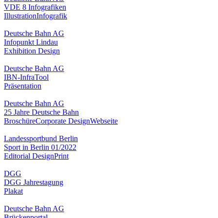
VDE 8 Infografiken
Illustration
Infografik
Deutsche Bahn AG
Infopunkt Lindau
Exhibition Design
Deutsche Bahn AG
IBN-InfraTool
Präsentation
Deutsche Bahn AG
25 Jahre Deutsche Bahn
Broschüre
Corporate Design
Webseite
Landessportbund Berlin
Sport in Berlin 01/2022
Editorial Design
Print
DGG
DGG Jahrestagung
Plakat
Deutsche Bahn AG
Brückenportal