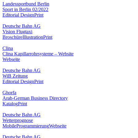
Landessportbund Berlin
Sport in Berlin 02/2022
Editorial Design
Print
Deutsche Bahn AG
Vision Flugtaxi
Broschüre
Illustration
Print
Clina
Clina Kapillarrohrsysteme – Website
Webseite
Deutsche Bahn AG
WiB Zeitung
Editorial Design
Print
Ghorfa
Arab-German Business Directory
Katalog
Print
Deutsche Bahn AG
Wetterprognose
Mobile
Programmierung
Webseite
Deutsche Bahn AG