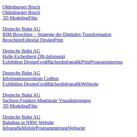
Oldenburger Bruch
Oldenburger Bruch
3D Modeling
Film
Deutsche Bahn AG
BIM Broschüre – Strategie der Digitalen Transformation
Broschüre
Editorial Design
Print
Deutsche Bahn AG
Halle-Eichenberg DB-Infopunkt
Exhibition Design
Großflächen
Infografik
Print
Programmierung
Deutsche Bahn AG
Informationszentrum Cottbus
Exhibition Design
Großflächen
Infografik
Webseite
Deutsche Bahn AG
Sachsen-Franken-Magistrale Visualisierungen
3D Modeling
Film
Deutsche Bahn AG
Bahnbau in NRW Website
Infografik
Mobile
Programmierung
Webseite