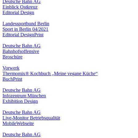
Deutsche Bahn AG
Einblick Ostkreuz
Editorial Design
Landessportbund Berlin
Sport in Berlin 04/2021
Editorial Design
Print
Deutsche Bahn AG
Bahnhofsoffensive
Broschüre
Vorwerk
Thermomix® Kochbuch „Meine vegane Küche“
Buch
Print
Deutsche Bahn AG
Infozentrum München
Exhibition Design
Deutsche Bahn AG
Live-Monitor Betriebsqualität
Mobile
Webseite
Deutsche Bahn AG