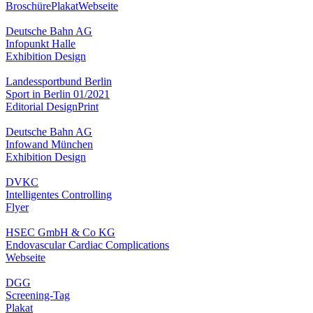
Broschüre
Plakat
Webseite
Deutsche Bahn AG
Infopunkt Halle
Exhibition Design
Landessportbund Berlin
Sport in Berlin 01/2021
Editorial Design
Print
Deutsche Bahn AG
Infowand München
Exhibition Design
DVKC
Intelligentes Controlling
Flyer
HSEC GmbH & Co KG
Endovascular Cardiac Complications
Webseite
DGG
Screening-Tag
Plakat