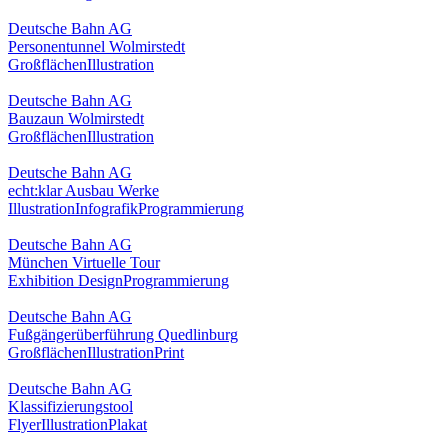
Deutsche Bahn AG
Personentunnel Wolmirstedt
Großflächen
Illustration
Deutsche Bahn AG
Bauzaun Wolmirstedt
Großflächen
Illustration
Deutsche Bahn AG
echt:klar Ausbau Werke
Illustration
Infografik
Programmierung
Deutsche Bahn AG
München Virtuelle Tour
Exhibition Design
Programmierung
Deutsche Bahn AG
Fußgängerüberführung Quedlinburg
Großflächen
Illustration
Print
Deutsche Bahn AG
Klassifizierungstool
Flyer
Illustration
Plakat